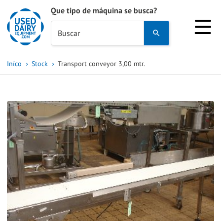
Que tipo de máquina se busca?
Use
Buscar
the
up
Iníco
Stock
Transport conveyor 3,00 mtr.
and
down
arrows
to
select
a
result.
Press
enter
to
go
to