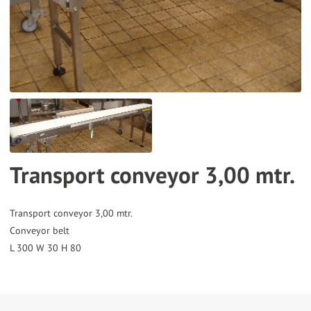
the
selected
search
result.
Touch
device
users
can
Transport conveyor 3,00 mtr.
use
touch
and
Transport conveyor 3,00 mtr.
Conveyor belt
swipe
gestures.