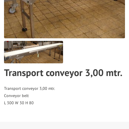
the
selected
search
result.
Touch
device
users
can
Transport conveyor 3,00 mtr.
use
touch
and
Transport conveyor 3,00 mtr.
Conveyor belt
swipe
gestures.