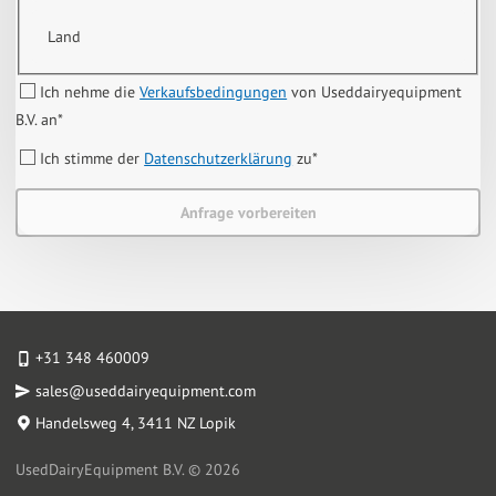
Land
Ich nehme die
Verkaufsbedingungen
von Useddairyequipment
B.V. an
*
Ich stimme der
Datenschutzerklärung
zu
*
Anfrage vorbereiten
+31 348 460009
sales@useddairyequipment.com
Handelsweg 4
, 3411 NZ Lopik
UsedDairyEquipment B.V. © 2026