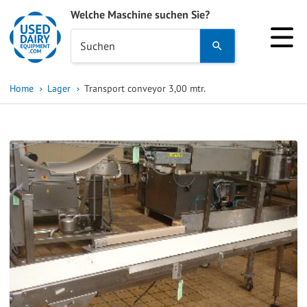
Welche Maschine suchen Sie?
Use
Suchen
the
up
Home
Lager
Transport conveyor 3,00 mtr.
and
down
arrows
to
select
a
result.
Press
enter
to
go
to