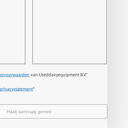
opvoorwaarden
van Useddairyequipment B.V.
*
privacystatement
*
Maak aanvraag gereed