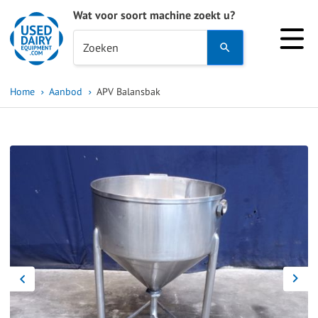
Wat voor soort machine zoekt u?
Use
Zoeken
the
up
Home
Aanbod
APV Balansbak
and
down
arrows
to
select
a
result.
Press
enter
to
go
to