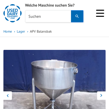
Welche Maschine suchen Sie?
Use
Suchen
the
up
Home
Lager
APV Balansbak
and
down
arrows
to
select
a
result.
Press
enter
to
go
to