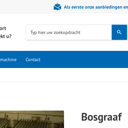
Als eerste onze aanbiedingen e
ort
Use
Typ hier uw zoekopdracht
kt u?
the
up
and
 machine
Contact
down
arrows
to
select
a
result.
Press
Bosgraaf
enter
to