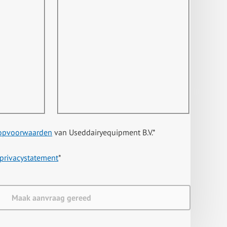
opvoorwaarden
van Useddairyequipment B.V.
*
privacystatement
*
Maak aanvraag gereed