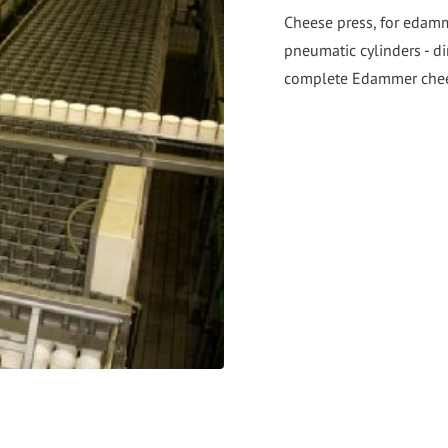
go
Cheese press, for edamm
to
pneumatic cylinders - di
the
complete Edammer chees
selected
search
result.
Touch
device
users
can
use
touch
and
swipe
gestures.