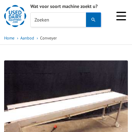
Wat voor soort machine zoekt u?
Use
Zoeken
the
up
Home
Aanbod
Conveyer
and
down
arrows
to
select
a
result.
Press
enter
to
go
to