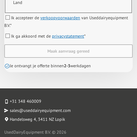
Land
Ik accepteer de
verkoopvoorwaarden
van Useddairyequipment
B.V.
*
Ik ga akkoord met de
privacystatement
*
Maak aanvraag gereed
Je ontvangt je offerte binnen
2-3
werkdagen
+31 348 460009
sales@useddairyequipment.com
Handelsweg 4
, 3411 NZ Lopik
UsedDairyEquipment B.V. © 2026