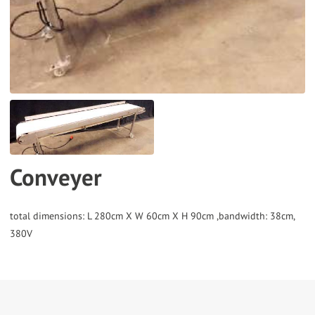
the
selected
search
result.
Touch
device
users
can
Conveyer
use
touch
and
total dimensions: L 280cm X W 60cm X H 90cm ,bandwidth: 38cm,
swipe
gestures.