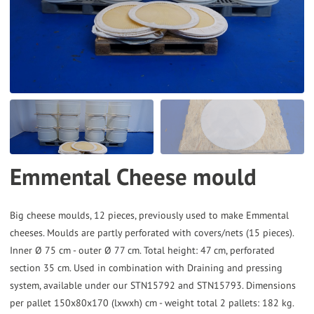
the
selected
search
result.
Touch
device
users
can
Emmental Cheese mould
use
touch
and
Big cheese moulds, 12 pieces, previously used to make Emmental
cheeses. Moulds are partly perforated with covers/nets (15 pieces).
swipe
Inner Ø 75 cm - outer Ø 77 cm. Total height: 47 cm, perforated
gestures.
section 35 cm. Used in combination with Draining and pressing
system, available under our STN15792 and STN15793. Dimensions
per pallet 150x80x170 (lxwxh) cm - weight total 2 pallets: 182 kg.