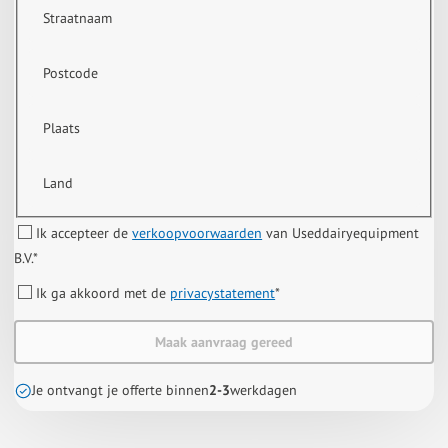
Straatnaam
Postcode
Plaats
Land
Ik accepteer de
verkoopvoorwaarden
van Useddairyequipment
B.V.
*
Ik ga akkoord met de
privacystatement
*
Maak aanvraag gereed
Je ontvangt je offerte binnen
2-3
werkdagen