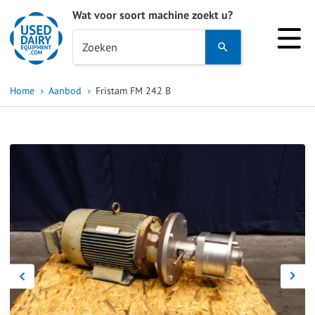
Wat voor soort machine zoekt u?
Use
Zoeken
the
up
Home
Aanbod
Fristam FM 242 B
and
down
arrows
to
select
a
result.
Press
enter
to
go
to