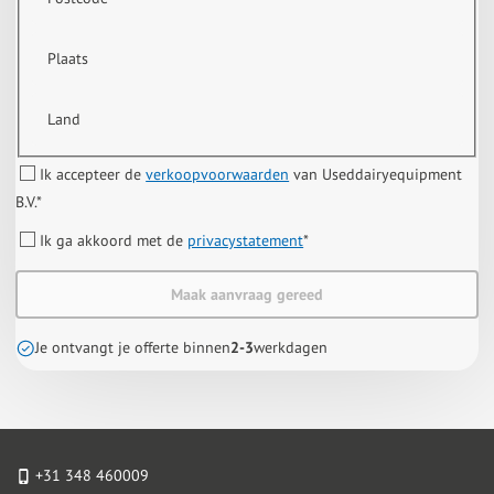
Plaats
Land
Ik accepteer de
verkoopvoorwaarden
van Useddairyequipment
B.V.
*
Ik ga akkoord met de
privacystatement
*
Maak aanvraag gereed
Je ontvangt je offerte binnen
2-3
werkdagen
+31 348 460009