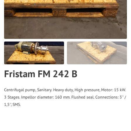
the
selected
search
result.
Touch
device
users
can
Fristam FM 242 B
use
touch
and
Centrifugal pump, Sanitary. Heavy duty, High pressure, Motor: 15 kW.
3 Stages. Impellor diameter: 160 mm. Flushed seal. Connections: 3'' /
swipe
1,5'', SMS.
gestures.