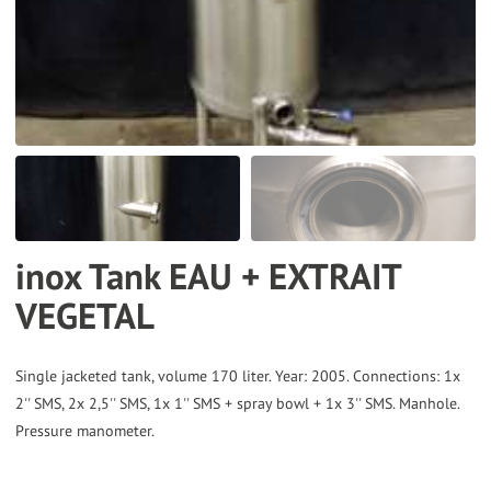
the
selected
search
result.
Touch
device
users
can
inox Tank EAU + EXTRAIT
use
VEGETAL
touch
and
swipe
Single jacketed tank, volume 170 liter. Year: 2005. Connections: 1x
gestures.
2'' SMS, 2x 2,5'' SMS, 1x 1'' SMS + spray bowl + 1x 3'' SMS. Manhole.