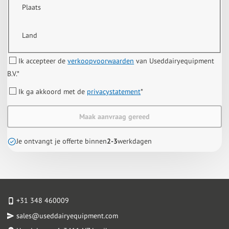
Plaats
Land
Ik accepteer de
verkoopvoorwaarden
van Useddairyequipment
B.V.
*
Ik ga akkoord met de
privacystatement
*
Maak aanvraag gereed
Je ontvangt je offerte binnen
2-3
werkdagen
+31 348 460009
sales@useddairyequipment.com