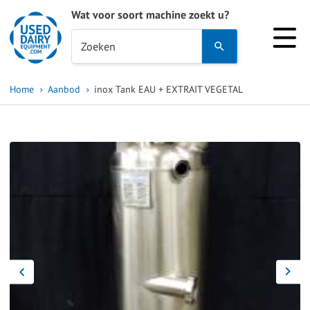
Wat voor soort machine zoekt u?
Use
Zoeken
the
up
Home
Aanbod
inox Tank EAU + EXTRAIT VEGETAL
and
down
arrows
to
select
a
result.
Press
enter
to
go
to