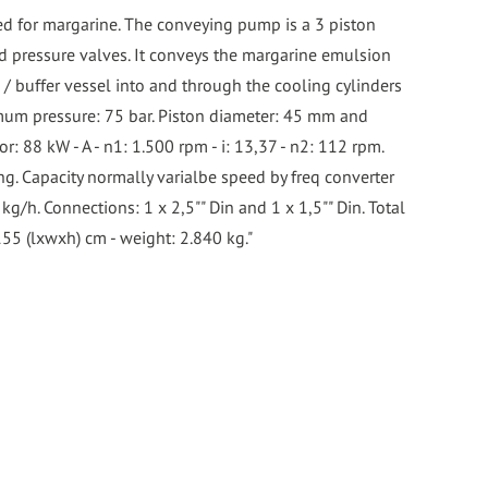
d for margarine. The conveying pump is a 3 piston
 pressure valves. It conveys the margarine emulsion
/ buffer vessel into and through the cooling cylinders
ximum pressure: 75 bar. Piston diameter: 45 mm and
r: 88 kW - A - n1: 1.500 rpm - i: 13,37 - n2: 112 rpm.
g. Capacity normally varialbe speed by freq converter
g/h. Connections: 1 x 2,5"" Din and 1 x 1,5"" Din. Total
5 (lxwxh) cm - weight: 2.840 kg."