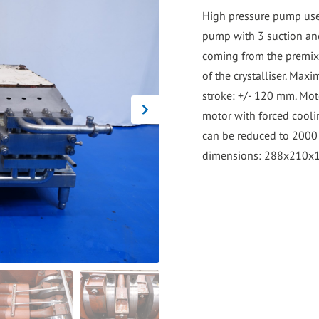
go
High pressure pump use
to
pump with 3 suction and
the
coming from the premix 
selected
of the crystalliser. Ma
search
stroke: +/- 120 mm. Moto
result.
motor with forced coolin
Touch
can be reduced to 2000 k
device
dimensions: 288x210x15
users
can
use
touch
and
swipe
gestures.