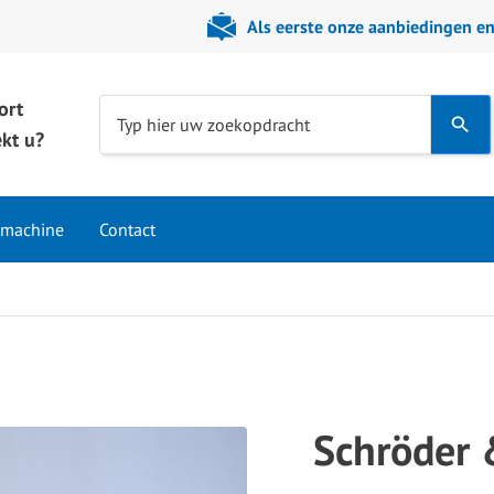
Als eerste onze aanbiedingen e
ort
Use
Typ hier uw zoekopdracht
kt u?
the
up
and
 machine
Contact
down
arrows
to
select
a
result.
Press
Schröder
enter
to