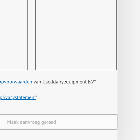
opvoorwaarden
van Useddairyequipment B.V.
*
privacystatement
*
Maak aanvraag gereed