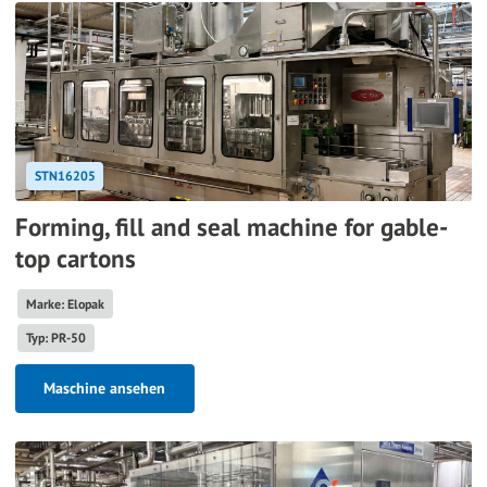
STN16205
Forming, fill and seal machine for gable-
top cartons
Marke: Elopak
Typ: PR-50
Maschine ansehen