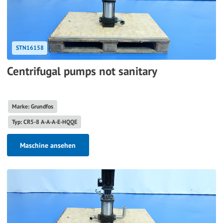
STN16158
Centrifugal pumps not sanitary
Marke: Grundfos
Typ: CR5-8 A-A-A-E-HQQE
Maschine ansehen