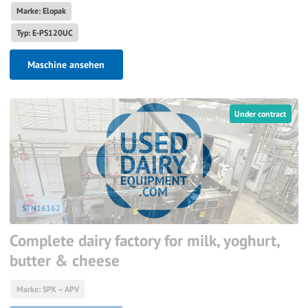
Marke: Elopak
Typ: E-PS120UC
Maschine ansehen
Under contract
STN16162
Complete dairy factory for milk, yoghurt,
butter & cheese
Marke: SPX – APV