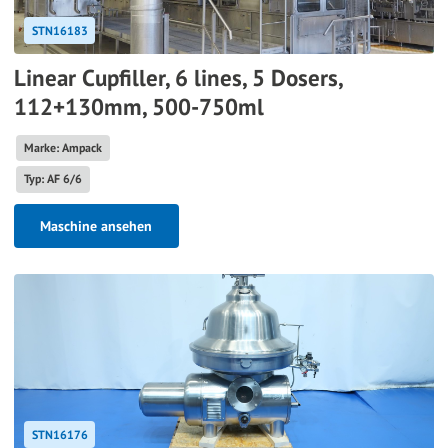
STN16183
Linear Cupfiller, 6 lines, 5 Dosers,
112+130mm, 500-750ml
Marke: Ampack
Typ: AF 6/6
Maschine ansehen
STN16176