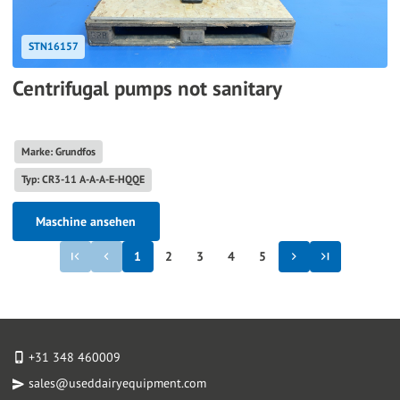
STN16157
Centrifugal pumps not sanitary
Marke: Grundfos
Typ: CR3-11 A-A-A-E-HQQE
Maschine ansehen
1
2
3
4
5
+31 348 460009
sales@useddairyequipment.com