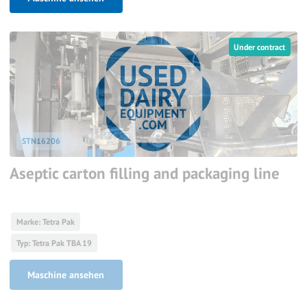
Under contract
STN16206
Aseptic carton filling and packaging line
Marke: Tetra Pak
Typ: Tetra Pak TBA 19
Maschine ansehen