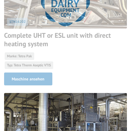
STN16202
Complete UHT or ESL unit with direct
heating system
Marke: Tetra Pak
Typ: Tetra Therm Aseptic VTIS
Maschine ansehen