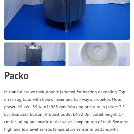
the
selected
search
result.
Touch
device
users
can
Packo
use
touch
and
Mix and dissolve tank, double jacketed for heating or cooling. Top
driven agitator with below mixer and half way a propellor. Motor
swipe
power: 45 kW - 85 A - n1: 985 rpm. Working pressure in jacket: 3,5
gestures.
bar. Insulated bottom. Product outlet DN80 Din, outlet height: 17
cm. Including pneumatic outlet valve. Lamp on top of tank. Sensors:
high and low level sensor, temperature sensor in bottom, with