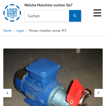
Welche Maschine suchen Sie?
Use
Suchen
the
up
Home
Lager
Pomac impellor pomp IP3
and
down
arrows
to
select
a
result.
Press
enter
to
go
to