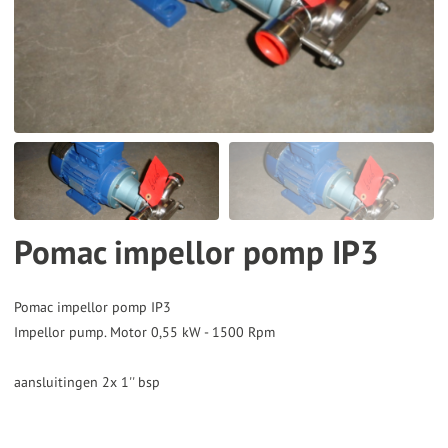
the
selected
search
result.
Touch
device
users
can
Pomac impellor pomp IP3
use
touch
and
Pomac impellor pomp IP3
Impellor pump. Motor 0,55 kW - 1500 Rpm
swipe
gestures.