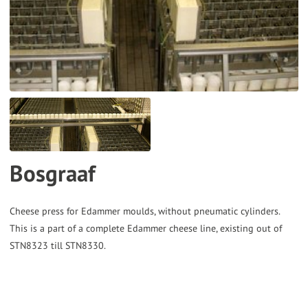
the
selected
search
result.
Touch
device
users
can
Bosgraaf
use
touch
and
Cheese press for Edammer moulds, without pneumatic cylinders.
This is a part of a complete Edammer cheese line, existing out of
swipe
STN8323 till STN8330.
gestures.