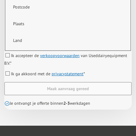
Postcode
Plaats
Land
Ik accepteer de
verkoopvoorwaarden
van Useddairyequipment
B.V.
*
Ik ga akkoord met de
privacystatement
*
Maak aanvraag gereed
Je ontvangt je offerte binnen
2-3
werkdagen