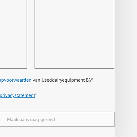
opvoorwaarden
van Useddairyequipment B.V.
*
privacystatement
*
Maak aanvraag gereed