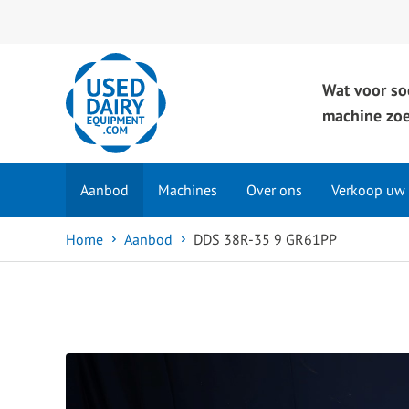
Wat voor so
machine zoe
Aanbod
Machines
Over ons
Verkoop uw
Home
Aanbod
DDS 38R-35 9 GR61PP