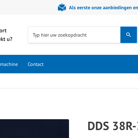
Als eerste onze aanbiedingen e
ort
Use
Typ hier uw zoekopdracht
kt u?
the
up
and
 machine
Contact
down
arrows
to
select
a
result.
Press
DDS 38R-
enter
to