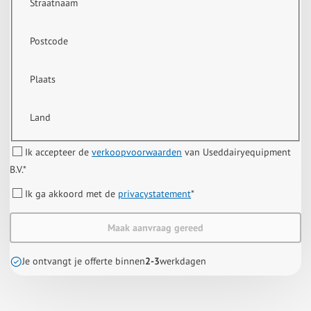
Straatnaam
Postcode
Plaats
Land
Ik accepteer de
verkoopvoorwaarden
van Useddairyequipment
B.V.
*
Ik ga akkoord met de
privacystatement
*
Maak aanvraag gereed
Je ontvangt je offerte binnen
2-3
werkdagen