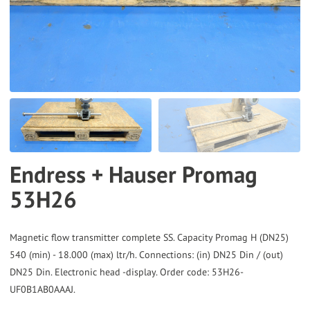
the
selected
search
result.
Touch
device
users
can
Endress + Hauser Promag
use
53H26
touch
and
swipe
Magnetic flow transmitter complete SS. Capacity Promag H (DN25)
gestures.
540 (min) - 18.000 (max) ltr/h. Connections: (in) DN25 Din / (out)
DN25 Din. Electronic head -display. Order code: 53H26-
UF0B1AB0AAAJ.