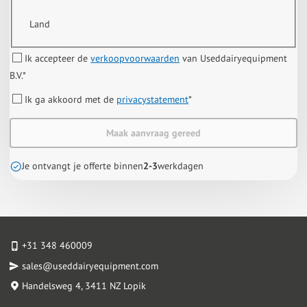
Land
Ik accepteer de
verkoopvoorwaarden
van Useddairyequipment
B.V.
*
Ik ga akkoord met de
privacystatement
*
Maak aanvraag gereed
Je ontvangt je offerte binnen
2-3
werkdagen
+31 348 460009
sales@useddairyequipment.com
Handelsweg 4
, 3411 NZ Lopik