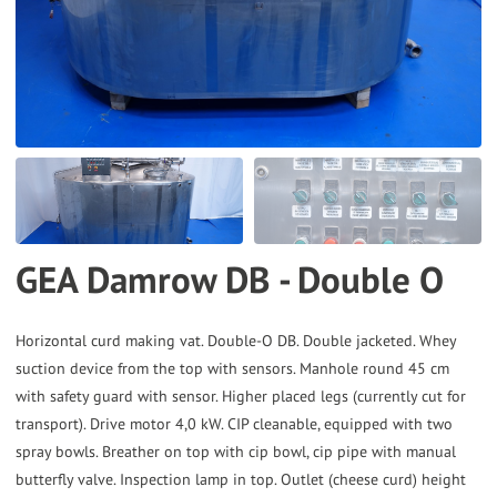
the
selected
search
result.
Touch
device
users
can
GEA Damrow DB - Double O
use
touch
and
Horizontal curd making vat. Double-O DB. Double jacketed. Whey
suction device from the top with sensors. Manhole round 45 cm
swipe
with safety guard with sensor. Higher placed legs (currently cut for
gestures.
transport). Drive motor 4,0 kW. CIP cleanable, equipped with two
spray bowls. Breather on top with cip bowl, cip pipe with manual
butterfly valve. Inspection lamp in top. Outlet (cheese curd) height