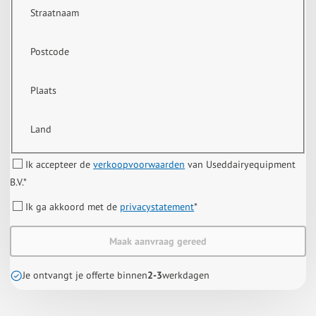
Straatnaam
Postcode
Plaats
Land
Ik accepteer de
verkoopvoorwaarden
van Useddairyequipment
B.V.
*
Ik ga akkoord met de
privacystatement
*
Maak aanvraag gereed
Je ontvangt je offerte binnen
2-3
werkdagen