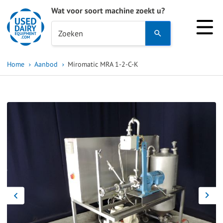
Wat voor soort machine zoekt u?
Use
Zoeken
the
up
Home
Aanbod
Miromatic MRA 1-2-C-K
and
down
arrows
to
select
a
result.
Press
enter
to
go
to