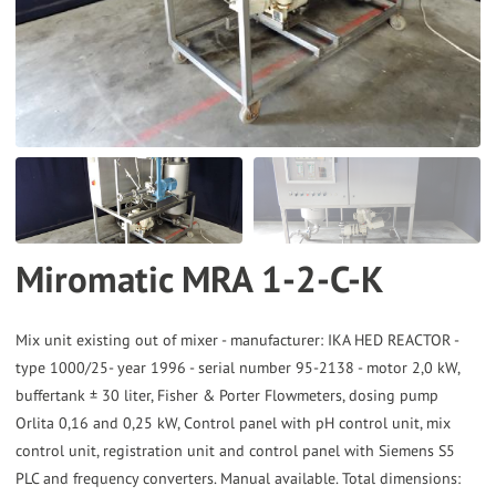
the
selected
search
result.
Touch
device
users
can
Miromatic MRA 1-2-C-K
use
touch
and
Mix unit existing out of mixer - manufacturer: IKA HED REACTOR -
type 1000/25- year 1996 - serial number 95-2138 - motor 2,0 kW,
swipe
buffertank ± 30 liter, Fisher & Porter Flowmeters, dosing pump
gestures.
Orlita 0,16 and 0,25 kW, Control panel with pH control unit, mix
control unit, registration unit and control panel with Siemens S5
PLC and frequency converters. Manual available. Total dimensions: