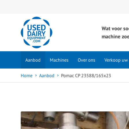
Wat voor so
machine zoe
Aanbod
Machines
Over ons
Verkoop uw
Home
Aanbod
Pomac CP 23588/165x23