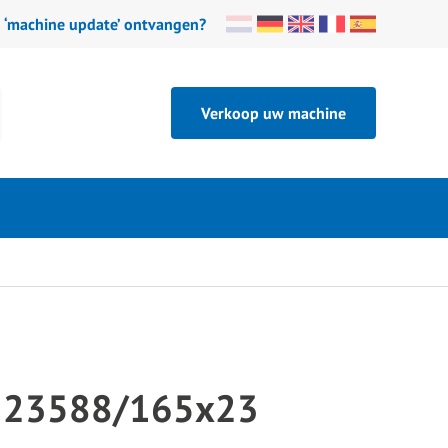
n ‘machine update’ ontvangen?
Verkoop uw machine
 23588/165x23