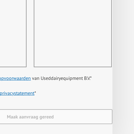
opvoorwaarden
van Useddairyequipment B.V.
*
privacystatement
*
Maak aanvraag gereed