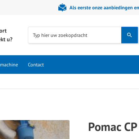
Als eerste onze aanbiedingen e
ort
Use
Typ hier uw zoekopdracht
kt u?
the
up
and
 machine
Contact
down
arrows
to
select
a
result.
Press
Pomac CP
enter
to