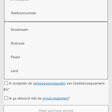
Telefoonnummer
Straatnaam
Postcode
Plaats
Land
Ik accepteer de
verkoopvoorwaarden
van Useddairyequipment
B.V.
*
Ik ga akkoord met de
privacystatement
*
Maak aanvraag gereed