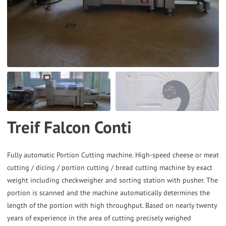
the
selected
search
result.
Touch
device
users
can
Treif Falcon Conti
use
touch
and
Fully automatic Portion Cutting machine. High-speed cheese or meat
cutting / dicing / portion cutting / bread cutting machine by exact
swipe
weight including checkweigher and sorting station with pusher. The
gestures.
portion is scanned and the machine automatically determines the
length of the portion with high throughput. Based on nearly twenty
years of experience in the area of cutting precisely weighed