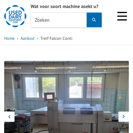
Wat voor soort machine zoekt u?
Use
Zoeken
the
up
Home
Aanbod
Treif Falcon Conti
and
down
arrows
to
select
a
result.
Press
enter
to
go
to