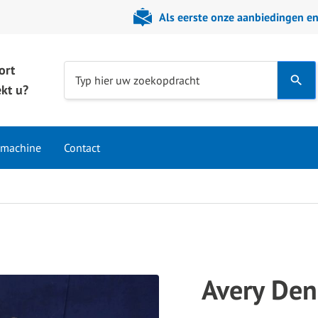
Als eerste onze aanbiedingen e
ort
Use
Typ hier uw zoekopdracht
kt u?
the
up
and
 machine
Contact
down
arrows
to
select
a
result.
Press
Avery Den
enter
to