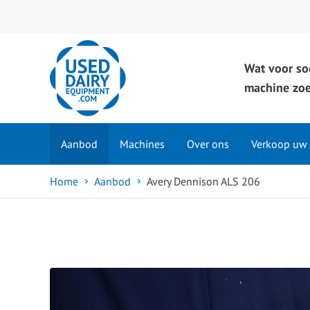
Wat voor so
machine zoe
Aanbod
Machines
Over ons
Verkoop uw
Home
Aanbod
Avery Dennison ALS 206