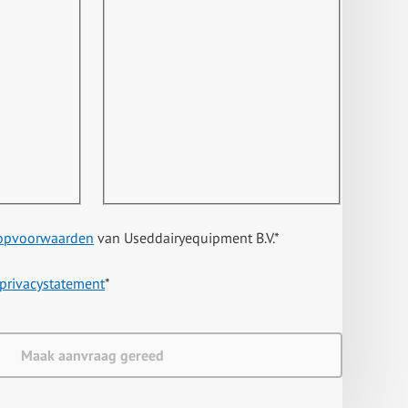
opvoorwaarden
van Useddairyequipment B.V.
*
privacystatement
*
Maak aanvraag gereed