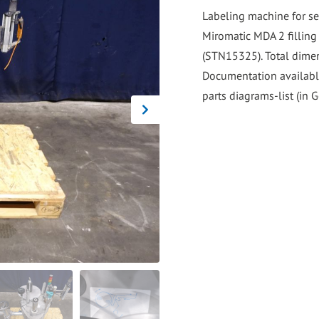
go
Labeling machine for se
to
Miromatic MDA 2 filling
the
(STN15325). Total dimen
selected
Documentation availabl
search
parts diagrams-list (in 
result.
Touch
device
users
can
use
touch
and
swipe
gestures.