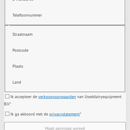
Telefoonnummer
Straatnaam
Postcode
Plaats
Land
Ik accepteer de
verkoopvoorwaarden
van Useddairyequipment
B.V.
*
Ik ga akkoord met de
privacystatement
*
Maak aanvraag gereed