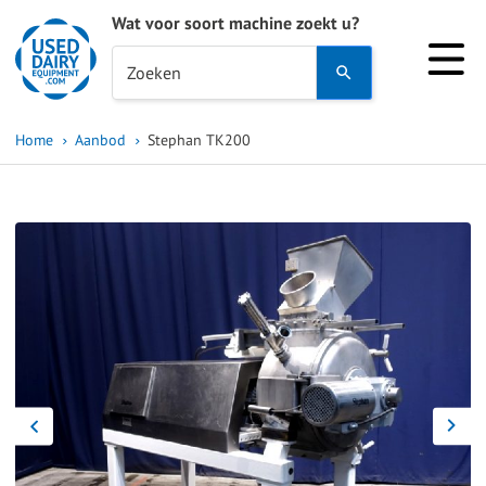
Wat voor soort machine zoekt u?
Use
Zoeken
the
up
Home
Aanbod
Stephan TK200
and
down
arrows
to
select
a
result.
Press
enter
to
go
to