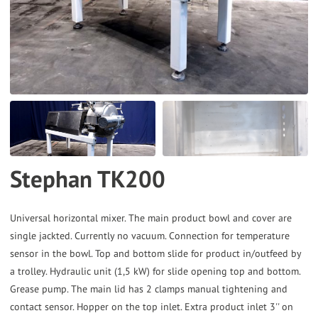
the
selected
search
result.
Touch
device
users
can
Stephan TK200
use
touch
and
Universal horizontal mixer. The main product bowl and cover are
single jackted. Currently no vacuum. Connection for temperature
swipe
sensor in the bowl. Top and bottom slide for product in/outfeed by
gestures.
a trolley. Hydraulic unit (1,5 kW) for slide opening top and bottom.
Grease pump. The main lid has 2 clamps manual tightening and
contact sensor. Hopper on the top inlet. Extra product inlet 3'' on